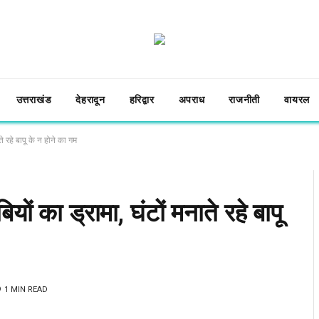
उत्तराखंड
देहरादून
हरिद्वार
अपराध
राजनीती
वायरल
ते रहे बापू के न होने का गम
यों का ड्रामा, घंटों मनाते रहे बापू
1 MIN READ