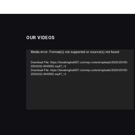
OUR VIDEOS
Video
Media error: Format(s) not supported or source(s) not found
Player
Download File: https://breakinghub007.com/wp-content/uploads/2024/10/VID-
20241011-WA0002.mp4?_=1
Download File: https://breakinghub007.com/wp-content/uploads/2024/10/VID-
20241011-WA0002.mp4?_=1