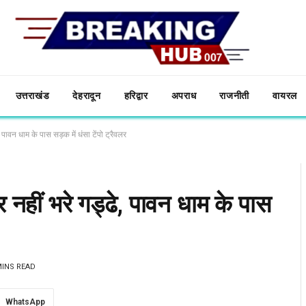
उत्तराखंड
देहरादून
हरिद्वार
अपराध
राजनीती
वायरल
ावन धाम के पास सड़क में धंसा टेंपो ट्रैवलर
हीं भरे गड्ढे, पावन धाम के पास
MINS READ
WhatsApp