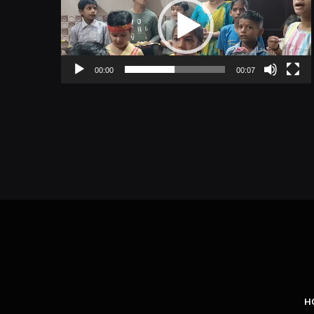
00:00
00:07
H