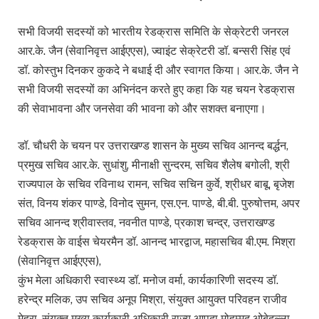
सभी विजयी सदस्यों को भारतीय रेडक्रास समिति के सेक्रेटरी जनरल
आर.के. जैन (सेवानिवृत्त आईएएस), ज्वाइंट सेक्रेटरी डॉ. बन्सरी सिंह एवं
डॉ. कोस्तुभ दिनकर कुकदे ने बधाई दी और स्वागत किया। आर.के. जैन ने
सभी विजयी सदस्यों का अभिनंदन करते हुए कहा कि यह चयन रेडक्रास
की सेवाभावना और जनसेवा की भावना को और सशक्त बनाएगा।
डॉ. चौधरी के चयन पर उत्तराखण्ड शासन के मुख्य सचिव आनन्द बर्द्धन,
प्रमुख सचिव आर.के. सुधांशु, मीनाक्षी सुन्दरम, सचिव शैलेष बगोली, श्री
राज्यपाल के सचिव रविनाथ रामन, सचिव सचिन कुर्वे, श्रीधर बाबू, बृजेश
संत, विनय शंकर पाण्डे, विनोद सुमन, एस.एन. पाण्डे, बी.बी. पुरुषोत्तम, अपर
सचिव आनन्द श्रीवास्तव, नवनीत पाण्डे, प्रकाश चन्द्र, उत्तराखण्ड
रेडक्रास के वाईस चेयरमैन डॉ. आनन्द भारद्वाज, महासचिव बी.एम. मिश्रा
(सेवानिवृत्त आईएएस),
कुंभ मेला अधिकारी स्वास्थ्य डॉ. मनोज वर्मा, कार्यकारिणी सदस्य डॉ.
हरेन्द्र मलिक, उप सचिव अनूप मिश्रा, संयुक्त आयुक्त परिवहन राजीव
मेहरा, संयुक्त मुख्य कार्यकारी अधिकारी राज्य आपदा मोहम्मद ओबेदुल्ला