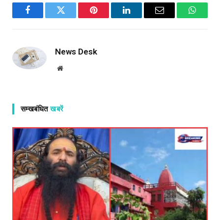
Facebook
Twitter
Pinterest
LinkedIn
Email
WhatsA
News Desk
Website
सम्खबंधित
खबरें