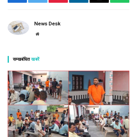
Facebook
Twitter
Pinterest
LinkedIn
Email
WhatsA
News Desk
Website
सम्खबंधित
खबरें