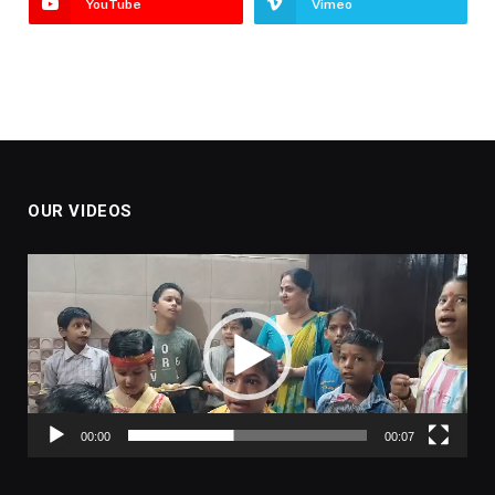
YouTube
Vimeo
OUR VIDEOS
Video
Player
00:00
00:07