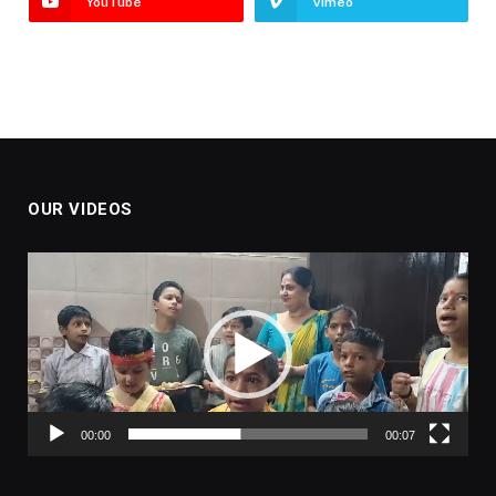
YouTube
Vimeo
OUR VIDEOS
Video
Player
00:00
00:07