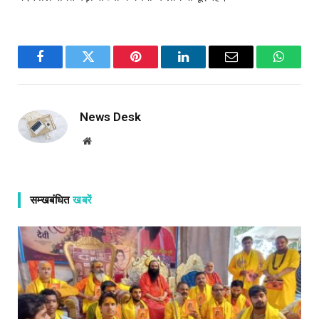
Facebook
Twitter
Pinterest
LinkedIn
Email
WhatsA
News Desk
Website
सम्खबंधित
खबरें