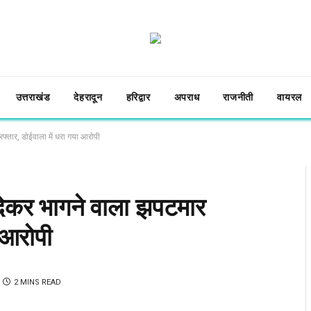
उत्तराखंड
देहरादून
हरिद्वार
अपराध
राजनीती
वायरल
फ्तार, डोईवाला में धरा गया आरोपी
 देकर भागने वाला झपटमार
ा आरोपी
2 MINS READ