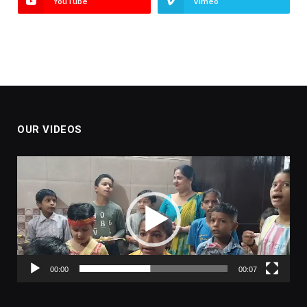
YouTube
Vimeo
OUR VIDEOS
Video
Player
00:00
00:07