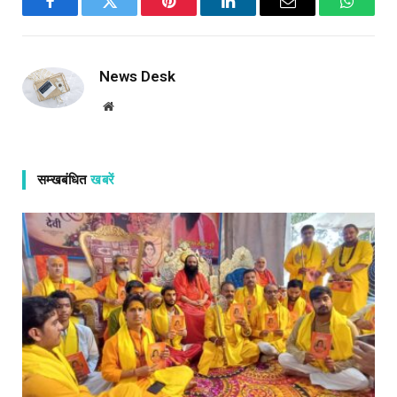
Facebook
Twitter
Pinterest
LinkedIn
Email
WhatsA
News Desk
Website
सम्खबंधित
खबरें