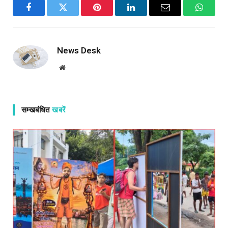
Facebook
Twitter
Pinterest
LinkedIn
Email
WhatsA
News Desk
Website
सम्खबंधित
खबरें