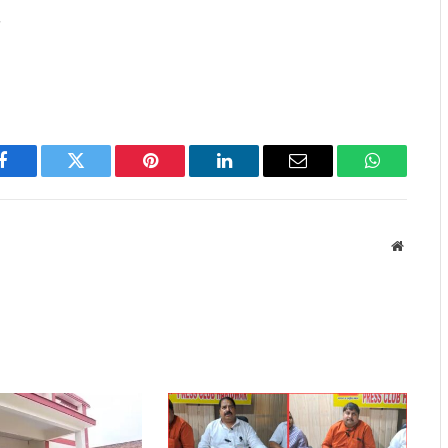
त
Facebook
Twitter
Pinterest
LinkedIn
Email
WhatsApp
Website