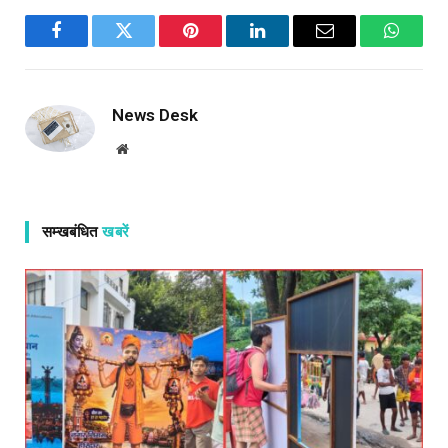
Facebook
Twitter
Pinterest
LinkedIn
Email
WhatsA
News Desk
Website
सम्खबंधित
खबरें