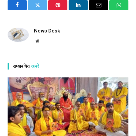
Facebook
Twitter
Pinterest
LinkedIn
Email
WhatsA
News Desk
Website
सम्खबंधित
खबरें