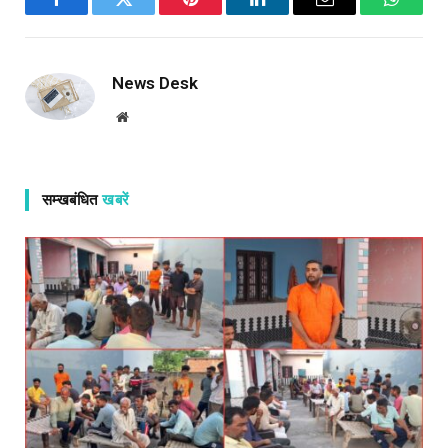
Facebook
Twitter
Pinterest
LinkedIn
Email
WhatsA
News Desk
Website
सम्खबंधित
खबरें