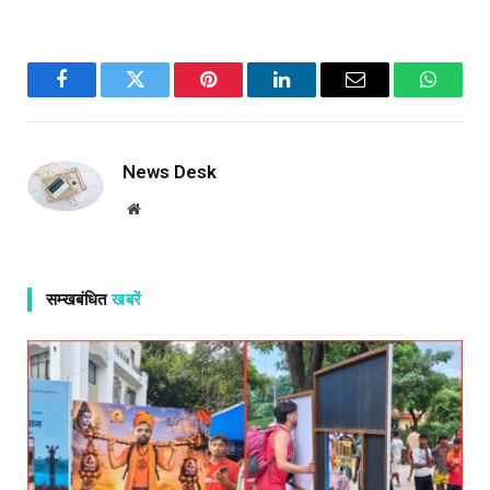
Facebook
Twitter
Pinterest
LinkedIn
Email
WhatsA
News Desk
Website
सम्खबंधित
खबरें