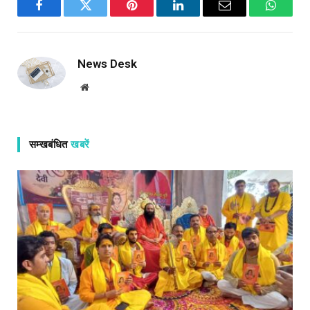
Facebook
Twitter
Pinterest
LinkedIn
Email
WhatsA
News Desk
Website
सम्खबंधित
खबरें