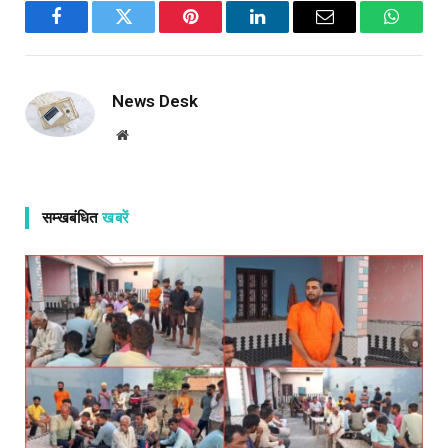
Facebook
Twitter
Pinterest
LinkedIn
Email
WhatsA
News Desk
Website
सम्खबंधित
खबरें