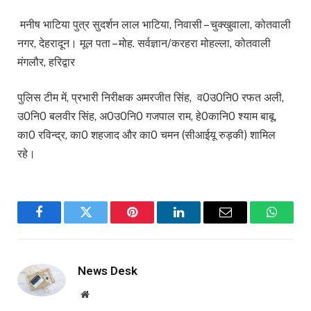
मनीष भाटिया पुत्र सुदर्शन लाल भाटिया, निवासी – चुक्खुवाला, कोतवाली
नगर, देहरादून। मूल पता – मोह. सर्वज्ञान/करहरा मोहल्ला, कोतवाली
मंगलौर, हरिद्वार
पुलिस टीम में, प्रभारी निरीक्षक अमरजीत सिंह, व0उ0नि0 रफत अली,
उ0नि0 बलवीर सिंह, अ0उ0नि0 गजपाल राम, हे0कानि0 श्याम बाबू,
का0 रविन्द्र, का0 शहजाद और का0 चमन (सीआईयू रुड़की) शामिल
रहे।
Facebook
Twitter
Pinterest
LinkedIn
Email
WhatsA
News Desk
Website