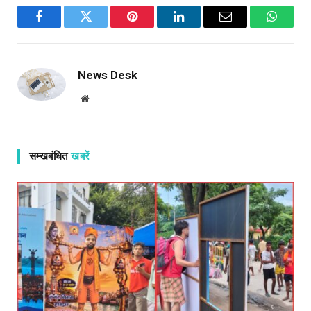
Facebook
Twitter
Pinterest
LinkedIn
Email
WhatsA
News Desk
Website
सम्खबंधित
खबरें