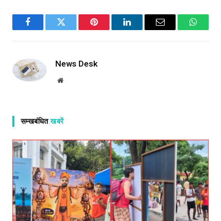
Facebook
Twitter
Pinterest
LinkedIn
Email
WhatsA
News Desk
Website
सम्खबंधित
खबरें