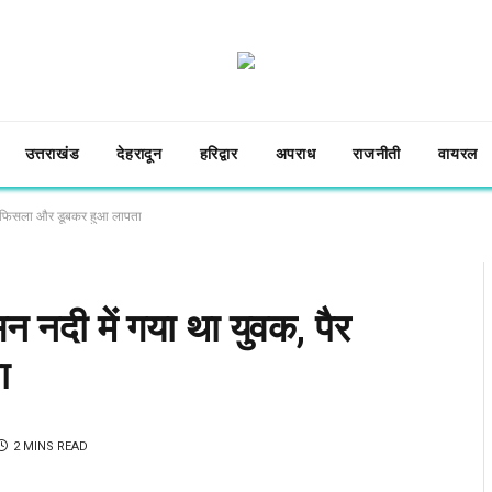
उत्तराखंड
देहरादून
हरिद्वार
अपराध
राजनीती
वायरल
पैर फिसला और डूबकर हुआ लापता
न नदी में गया था युवक, पैर
ा
2 MINS READ